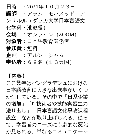
日時
：2021年１０
月２３
日
講師
：アラム モハメッド ア
ンサルル（ダッカ大学日本言語文
化学科・准教授）
会場
：オンライン（ZOOM）
対象者
：日本語教育関係者
参加費
：無料
企画
：アルン・シャム
​申込者
：６９
名（１３カ国）
【
内容
】
ここ数年はバングラデシュにおける
日本語教育に大きな出来事がいくつ
か生じている。その中で「日系企業
の増加」「IT技術者や技能実習生の
送り出し」「日本言語文化専攻課程
設立」などが取り上げられる。従っ
て、学習者のニーズにも劇的な変化
が見られる。単なるコミュニケーシ