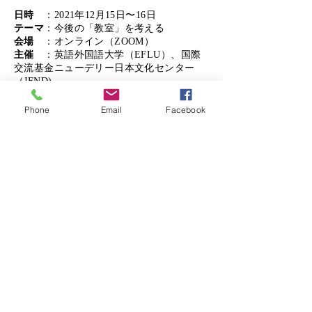
日時
：2021年12月15日〜16日
テーマ
：今後の「教室」を考える
会場
：オンライン（ZOOM）
主催
：英語外国語大学（EFLU）、国際
交流基金ニューデリー日本文化センター
（JFND)
企画
：アルン・シャム（EFLU）、村上
吉文（JFND）
Phone
Email
Facebook
​参加者
：参加申し込み（４４１名）、発表
者（３４名）
プログラムは
▼
こちらを
ご覧ください。
要旨集は
▼
こちらを
ご覧ください。
©2022 by JLESA
JLESA Mailing List Subscription
Form