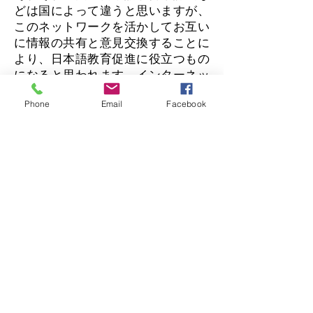
どは国によって違うと思いますが、
このネットワークを活かしてお互い
に情報の共有と意見交換することに
より、日本語教育促進に役立つもの
になると思われます。インターネッ
ト接続上声が途切れてはっきり聞こ
Phone
Email
Facebook
えなかったことがよくありました
が、参加していい勉強になりまし
た。
最後にこのシンポジウムを実施する
ために蟻末さんをはじめシンポジウ
ムに関わるアルンさん、EFLUのスタ
ッフ、JFNDのスタッフなどの必死の
努力は素晴らしかったです。お疲れ
様でした。ありがとうございまし
た。
パキスタン・日本文化協会 イリヤ
ス・ムハンマド