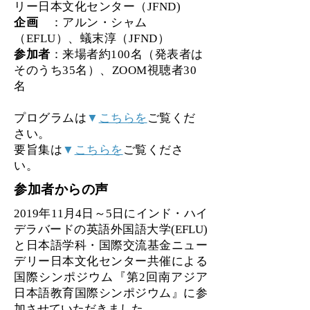
リー日本文化センター（JFND)
企画
：アルン・シャム
（EFLU）、蟻末淳（JFND）
​参加者
：来場者約100名（発表者は
そのうち35名）、ZOOM視聴者30
名
プログラムは
▼
こちらを
ご覧くだ
さい。
要旨集は
▼
こちらを
ご覧くださ
い。
参加者からの声
2019年11月4日～5日にインド・ハイ
デラバードの英語外国語大学(EFLU)
と日本語学科・国際交流基金ニュー
デリー日本文化センター共催による
国際シンポジウム『第2回南アジア
日本語教育国際シンポジウム』に参
加させていただきました。